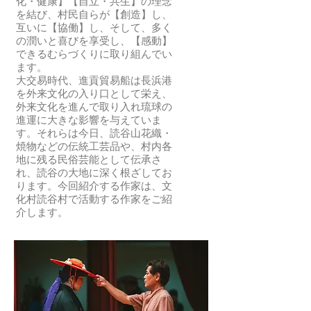
い
か
化・健康】【自立・共生】の理念
や
新
の
に
か
た
を結び、村民自らが【創造】し、
文
し
中
し
ら、
ち
互いに【協働】し、そして、多く
化
い
に、
た
戦
へ
の潤いと喜びを享受し、【感動】
を
提
沢
人
後
と
できるむらづくりに取り組んでい
取
案。
山
の
に
削
ます。
り
「粋
の
「愛
伝
り
大交易時代、進貢貿易船は長浜港
入
ス
「サ
用
わ
出
を外来文化の入り口として栄え、
れ
タ
ン」
品」
っ
し
外来文化を進んで取り入れ琉球の
た
イ
が
に
た
て
進運に大きな影響を与えていま
「身
ル」
あ
な
「ハ
い
す。それらは今日、読谷山花織・
に
～
り
り
イ
き
焼物などの伝統工芸品や、村内各
着
大
ま
ま
オ
ま
地に残る民俗芸能として伝承さ
け
人
す。
す
織」。
す。
れ、読谷の大地に深く根ざしてお
る
の
Tioli-
よ
い
九
ります。今回紹介する作家は、文
彫
Green
3
う
つ
重
化村読谷村で活動する作家をご紹
刻」。
に
の
に。
の
葛、
介します。
ア
よ
名
使
日
相
ー
る
前
い
か、
思
ト
セ
の
心
こ
樹、
と
カ
由
地
の
芭
工
ン
来
と
織
樂
芸
ド
で
美
物
樹、
と
ブ
す。
し
が
木
い
ラ
沖
さ