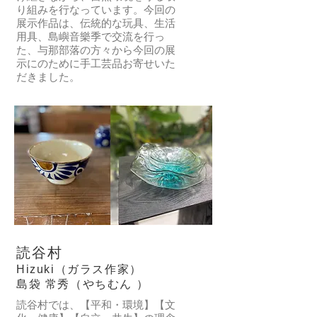
新
沖
希
綠。
り組みを行なっています。今回の
お
「波
的
縄
望
展示作品は、伝統的な玩具、生活
守
紋」
琉
に
我
サ
用具、島嶼音樂季で交流を行っ
り
形
球
自
們
ト
た、与那部落の方々から今回の展
「サ
狀。
時
生
的
ウ
示にのために手工芸品お寄せいた
ン」。
經
尚
す
作
キ
だきました。
沖
典
「Haio
る
品
ビ
縄
沖
織
樹
能
を
の
繩
布」
の
成
染
植
風
持
為
料
物、
格
沖
ち
你
と
月
的
縄
味
的
す
桃
大
の
に
壹
る
の
地
女
寄
湯
染
「サ
色
性
り
匙
物
ン」。
系
の
添
香
「ウ
大
釉
た
う。
料。
ー
切
彩。
め
こ
ジ
に
読谷村
に
こ
沖
染
し
器
と
か
縄
め」
た
た
Hizuki（ガラス作家）
い
ら
の
か
い
ち
島袋 常秀（やちむん ）
う
器
植
ら
も
が、
想
の
読谷村では、【平和・環境】【文
物
の
の
手