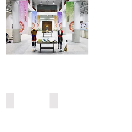
島嶼工芸展
島嶼工芸展
島嶼工芸展
島嶼工芸展
9/25~10/25
9/25~10/25
9/25~10/25
9/25~10/25
ハイオ織工房 もくれん
西石垣 友里子
Haio-
沖
ori
縄
weaving
の
works
木
Mokuren
の