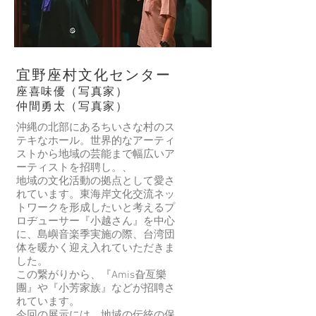
世
荷。
う
ン
繩
の
界
天
２
ド
避
調
へ
然
つ
を
邪
和
出
生
の
目
的
を
て
長
領
指
御
大
宜野座村文化センター
い
在
域
し
守
切
く
沖
を
て
稱
に
座喜味優（写真家）
こ
繩
行
い
之
し、
​仲間勇太（写真家）
と
的
き
ま
「San」。
女
沖縄の北部にあるちいさな村のス
を
各
来
す。
沖
性
テキなホール。世界的なアーティ
目
種
す
以
繩
の
ストから地域の芸能まで幅広いア
指
樹
る
甘
的
感
ーティストを招聘し。、
し
木，
こ
蔗
植
性
地域の文化活動の拠点として愛さ
て
貼
と
葉
物，
を
れています。東海岸文化交流ネッ
い
近
で
為
月
手
トワークを形成したいと考えるプ
ま
木
開
染
桃
仕
ロヂューサー『小越さん』を中心
す。
材
け
料
稱
事
に、島嶼音楽季実施の際、台湾団
二
的
る
的
之
に
体を暖かく迎え入れていただきま
戰
特
新
染
「San」。
活
した。
之
色。
た
布
想
か
この繋がりから、『Amis旮亙樂
後，
據
な
工
要
し
團』や『小芳家族』などが招聘さ
為
此
地
藝，
珍
て
れています。
了
削
平
「甘
惜
い
今回の展示には、地域の伝統の保
幫
成