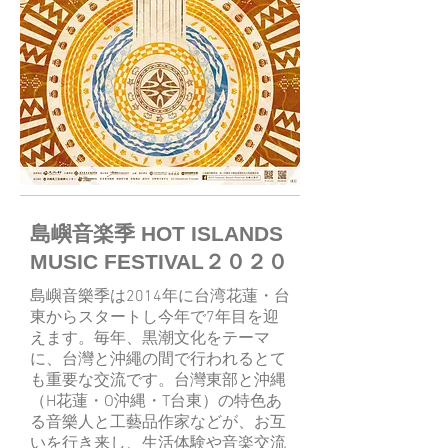
​島嶼音楽季 HOT ISLANDS
MUSIC FESTIVAL２０２０
島嶼音樂季は2014年に台湾花蓮・台
東からスタートし今年で7年目を迎
えます。毎年、黒潮文化をテーマ
に、台灣と沖繩の間で行われるとて
も重要な交流です。台灣東部と沖縄
（H花蓮・O沖縄・T台東）の特色あ
る音樂人と工藝品作家などが、お互
いを行き来し、生活体験や音楽交流