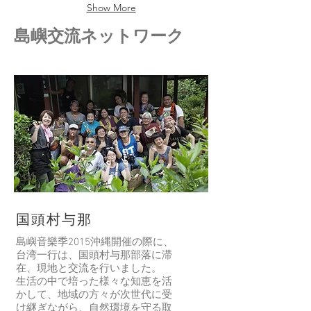
ら
生
パ
人
た
ォ
Show More
し
的
イ
が
だ
ル
い
諸
ス
欲
け
ム。
​島嶼交流ネットワーク
琉
多
と
し
の
沖
球
器
な
く
布
縄
モ
皿。
り
な
に
ら
ダ
ま
る
な
し
ン
す
極
る。
い
「ハ
ブ
よ
み
成
ア
イ
ー
う
Green。
為
ー
オ
ゲ
に。
那
專
ス
織」
ン
個，
屬
カ
以
ビ
把
不
於
ラ
手
リ
你
錯
你
ー
工
ア、
的
耶。
的
の
織
相
日
大
布。
色
布
思
常
人
釉
国頭村与那
來
樹、
生
會
沖
薬。
繼
グ
活
想
島嶼音樂季2015沖縄開催の際に、
縄
承，
ァ
變
擁
台湾一行は、国頭村与那部落に滞
の
順
懷
バ、
成
有
在、現地と交流を行いました。
魔
手
舊
イ
更
的
生活の中で培った様々な知恵を活
除
好
又
ジ
特
極
かして、地域の方々が次世代に受
け
用
嶄
ュ。
別。
度
け継ぎながら、自然環境を守る取
の
的