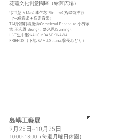
花蓮文化創意園區（緑茵広場）
徐世慧(A May),李竺芯(Siri Lee),拾肆號洋行
（沖繩音樂＋客家音樂）,
TAI身體劇場,徹摩Cemelesai Pasasauv,,小芳家
族,王宏恩(Biung)，舒米恩(Suming),
LIVE生中継:KAHCIMBA&OKINAWA
FRIENDS（下地ISAMU,Soluna,翁長みどり）
指導單位：文化部 主辦單位： 國立
台東生活美學館
執行單位：力譔堂整合行銷股份有限公
司
企劃・製作單位：左岸生活設計有限公
司・你好我好・漢創國際音樂
協力單位：沖縄県工芸振興センター・
沖縄縣産業振興公社台北事務所・
佐喜眞美術館・読谷村（Hizuki・島袋
常秀）・宜野座村文化中心・国頭村与
那部落、虹亀商店,All OKINAWAN
FRIENDS
島嶼工藝展
9月25日~10月25日
10:00~18:00（毎週月曜日休園）