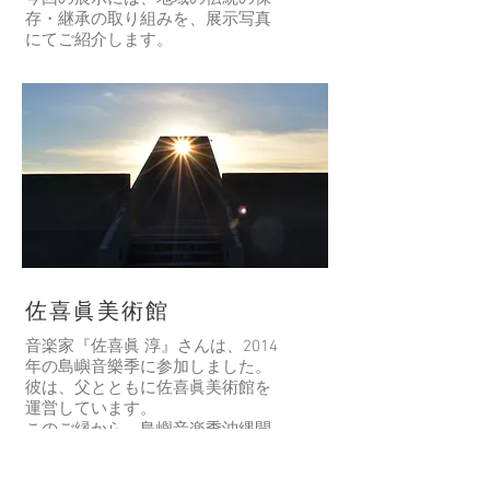
を
蔗
的
ま
存・継承の取り組みを、展示写真
助
器
想
染」
東
す。
にてご紹介します。
沖
皿
い
的
西
繩
的
描
新
有
希
寡
形
い
企
很
望
婦
狀。
て
劃。
多，
我
生
い
「酷
很
們
計，
ま
風
多
的
而
す。
格」
稱
陶
引
「穿
～
之
器，
進
戴
以
「San」。
能
的
式
大
這
成
工
的
人
就
為
藝
雕
的
是
拿
技
刻」
綠
Tioli-
到
佐喜眞美術館
術
採
色
3
它
「Haio
自
為
名
的
音楽家『佐喜眞 淳』さんは、2014
織
沖
主
稱
人
年の島嶼音樂季に参加しました。
布」。
繩
題，
的
之
彼は、父とともに佐喜眞美術館を
希
的
將
由
「愛
運営しています。
望
植
成
來。
用
このご縁から、島嶼音楽季沖縄開
有
物
立
品」。
催の際、台湾の皆様が訪問したの
一
與
副
我
は2017年6月22日でした。佐喜眞
天，
文
牌。
們