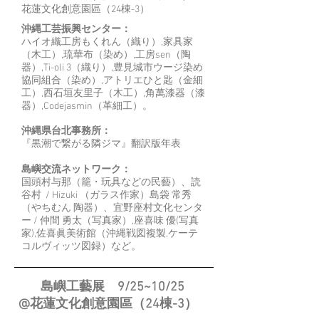
花蓮文化創意園區（24棟-3）
沖縄工芸振興センター：
ハイオ織工房もくれん（織り）,家具家
（木工）,琉華布（染め）,工房sen（陶
器）,Ti-oli 3（織り）,豊見城市ウージ染め
協同組合（染め）,アトリエひと匙（金細
工）,西石垣友里子（木工）,角萬漆器（漆
器）,Codejasmin（革細工）。
沖縄県台北事務所：
『黒潮で繋がる隣ジマ』翻訳版年表
島嶼交流ネットワーク：
国頭村与那（籠・玩具などの民藝）、読
谷村 / Hizuki （ガラス作家）島袋 常秀
（やちむん 陶器）、宜野座村文化センタ
ー / 仲間 勇太（写真家）,座喜味 優(写真
家),佐喜眞美術館（沖縄戦図複製,ケーテ
コルヴィッツ図録）など。
​島嶼工藝展 9/25~10/25
@
花蓮文化創意園區（24棟-3）