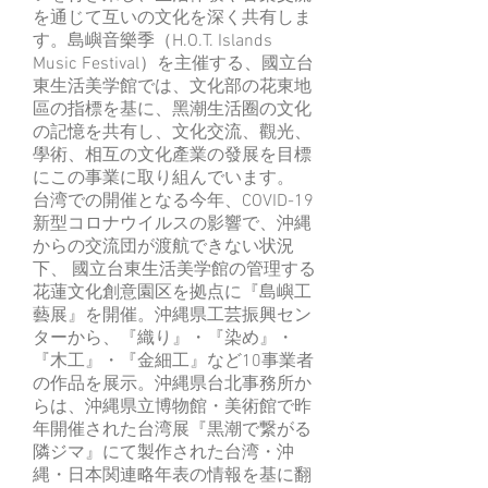
を通じて互いの文化を深く共有しま
す。島嶼音樂季（H.O.T. Islands
Music Festival）を主催する、國立台
東生活美学館では、文化部の花東地
區の指標を基に、黑潮生活圈の文化
の記憶を共有し、文化交流、觀光、
學術、相互の文化產業の發展を目標
にこの事業に取り組んでいます。
台湾での開催となる今年、COVID-19
新型コロナウイルスの影響で、沖縄
からの交流団が渡航できない状況
下、 國立台東生活美学館の管理する
花蓮文化創意園区を拠点に『島嶼工
藝展』を開催。沖縄県工芸振興セン
ターから、『織り』・『染め』・
『木工』・『金細工』など10事業者
の作品を展示。沖縄県台北事務所か
らは、沖縄県立博物館・美術館で昨
年開催された台湾展『黒潮で繋がる
隣ジマ』にて製作された台湾・沖
縄・日本関連略年表の情報を基に翻