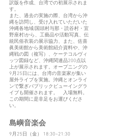
訳版を作成、台湾での初展示されま
す。
また、過去の実施の際、台湾から沖
縄を訪問し、受け入れていただいた
沖縄各地域(国頭村与那・読谷村・宜
野座村)から、工藝品や活動写真、伝
統民俗衣装の展示協力、また、佐喜
眞美術館から美術館紹介資料や、沖
縄戦の図（複写）、ケーテコルヴィ
ッツ図録など、沖縄関連品200点以
上が展示されます。オープニングの
9月25日には、台湾の音楽家が集い
屋外ライブを実施。沖縄とオンライ
ンで繋ぎパブリックビューイングラ
イブも開催されます。 入場無料。
この期間に是非足をお運びくださ
い。
島嶼音楽会
9月25日（金） 18:30~21:30