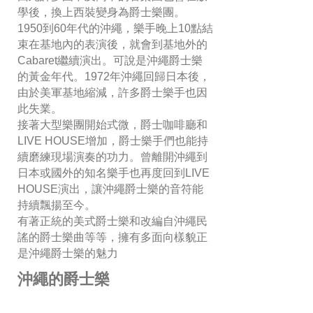
學後，換上西裝變身為爵士樂團。
1950到60年代的沖繩，樂手晚上10點結
束在基地內的表演後，就會到基地外的
Cabaret繼續演出。可說是沖繩爵士樂
的黃金年代。1972年沖繩回歸日本後，
由於美軍基地縮減，許多爵士樂手也因
此失業。
接著大型樂團開始式微，爵士咖啡廳和
LIVE HOUSE增加，爵士樂手們也能持
續磨練現場演奏的功力。曾離開沖繩到
日本或國外的知名樂手也再度回到LIVE
HOUSE演出，讓沖繩爵士樂的音符能
持續飄揚至今。
有著正統的美式爵士樂和改編自沖繩民
謠的爵士樂曲等等，擁有多面向樣貌正
是沖繩爵士樂的魅力
沖繩的爵士樂​