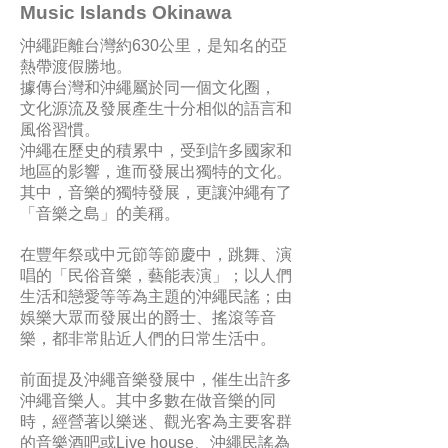
Music Islands Okinawa
沖繩距離台灣約630公里，是知名的亞
熱帶渡假勝地。
據傳台灣和沖繩屬於同一個文化圈，
文化源流及發展產生十分相似的語言和
風俗習慣。
沖繩在歷史的積累中，受到許多國家和
地區的影響，進而發展出獨特的文化。
其中，音樂的獨特發展，更讓沖繩有了
「音樂之島」的美稱。
在豐年祭或中元節等節慶中，跳舞、演
唱的「民俗音樂，藝能表演」；以人們
生活和戀愛等等為主題的沖繩民謠；由
娛樂大眾而發展出的爵士、搖滾等音
樂，都非常貼近人們的日常生活中。
前面提及沖繩音樂發展中，催生出許多
沖繩音樂人。其中多數在做音樂的同
時，經營著以樂迷、觀光客為主要客群
的音樂酒吧或Live house、沖繩民謠為