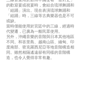
三線音樂用於款待中國使者「冊封史」
的歡迎宴或祝宴時，會結合琉球舞踊和
「組踊」演出。現在表演琉球舞踊和
「組踊」時，三線等古典樂器也是不可
或缺。
當時僅能使用於宮廷中的三線，經過時
代變遷，已廣為一般民眾使用。
另外，沖繩音樂的音階與日本其他地區
不同。和峇里島、越南山區、緬甸、印
度南部、密克羅西尼亞等地音階構造相
同。雖然相隔遙遠卻有同樣的音階構
造，也令人覺得非常有趣。