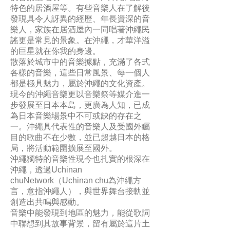
特色的居酒屋等。有些音樂人在了解後
發現具令人訝異的經歷、年長資深的音
樂人，家族在居酒屋內一同唱著沖繩民
謠更是常見的景象。在沖繩，才華洋溢
的巨星就在你我的身邊。
散落於城市中的音樂據點，充滿了各式
各樣的音樂，這些日常風景、每一個人
都是極具魅力，屬於沖繩的文化資產。
現今的沖繩音樂更以音樂祭等媒介進一
步發展至日本本島，更廣為人知，已成
為日本音樂場景中不可或缺的存在之
一。沖繩具代表性的音樂人及受國外矚
目的歌曲不在少數，並已超越日本的格
局，將活動範圍擴展至國外。
沖繩獨特的音樂性現今也扎實的根深在
沖繩，透過Uchinan
chuNetwork（Uchinan chu為沖繩方
言，意指沖繩人），與世界舞台接軌並
創造出共鳴與感動。
音樂中能發現到地區的魅力，能從歌詞
中聯想到其故事背景，留有屬於這片土