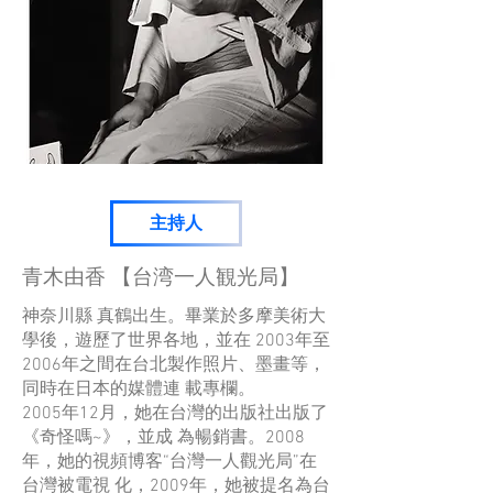
主持人
青木由香 【台湾一人観光局】
神奈川縣 真鶴出生。畢業於多摩美術大
學後，遊歷了世界各地，並在 2003年至
2006年之間在台北製作照片、墨畫等，
同時在日本的媒體連 載專欄。
2005年12月，她在台灣的出版社出版了
《奇怪嗎~》，並成 為暢銷書。2008
年，她的視頻博客“台灣一人觀光局”在
台灣被電視 化，2009年，她被提名為台