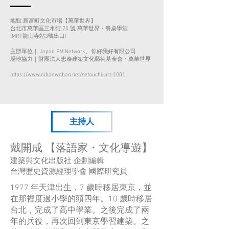
地點:新富町文化市場【萬華世界】
台北市萬華區三水街 70 號
萬華世界・餐桌學堂
(MRT龍山寺站3號出口)
主辦單位｜ Japan FM Network、你好我好有限公司
場地協力｜財團法人忠泰建築文化藝術基金會・萬華世界
https://www.nihaowohao.net/setouchi-art-1001
主持人
戴開成 【落語家・文化導遊】
建築與文化出版社 企劃編輯
台灣歷史資源經理學會 國際研究員
1977 年天津出生，7 歲時移居東京，並
在那裡度過小學的頭四年。10 歲時移居
台北，完成了高中學業。之後完成了兩
年的兵役，再次回到東京學習建築。之