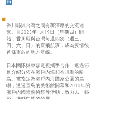
台
香川縣與台灣之間有著深厚的交流連
繫。自2023年1月19日（星期四）開
始，香川縣與台灣每週四次（週三、
四、六、日）的直飛航班，成為疫情後
首條重啟的地方航線。
日本團隊與東森電視攜手合作，透過節
目介紹分佈在瀨戶內海和香川縣的離
島。被指定為瀨戶內海國家公園的島
嶼，透過直島的美術館開幕和2010年的
瀨戶內國際藝術祭等活動，致力以「藝
術」推動島嶼的發展。
瀨戶內國際藝術祭與台灣有著深厚連
繫。自第一屆以來，參與藝術祭的台灣
藝術家、志工與當地居民的交流，創造
了更多新的連繫。