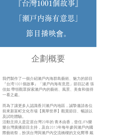
『
台灣
1001
個故
事』
「瀬戸内海有意思」
節目播映會。
企劃概要
我們製作了一個介紹瀨戶內海群島藝術、魅力的節目
『台湾1001個故事』「瀬戸内海有意思」節目記者 張
佳如 帶領觀眾探索瀨戶內的藝術、風景、美食和值得
一看之處。
而為了讓更多人認識香川瀨戶內地區，誠摯邀請各位
前來新富町文化市場【萬華世界】觀賞節目、暢談以
及試吃體驗。
活動主持人是定居台灣20年的 青木由香，曾任JFN樂
樂台灣廣播節目主持，及自2013年每年參與瀨戶內國
際藝術祭，扮演台灣與瀨戶內交流橋樑的文化嚮導 戴