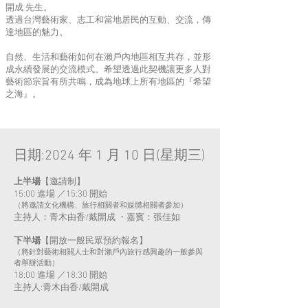
開成 先生。
透過台灣藝術家、志工和當地居民的互動、交流，傳
達地區的魅力。
自然、生活和藝術如何在瀨戶內地區相互共存，並形
成永續發展的交流模式。希望透過此契機讓更多人對
藝術節宗旨有所共鳴，成為地球上所有地區的『希望
之海』。
日期:2024 年 1 月 10 日(星期三)
上半場
【邀請制】
15:00 進場 ／15:30 開始
（將邀請
文化機構、旅行相關者和媒體相關者參加）
主持人：青木由香/戴開成 ・嘉賓：張佳如
下半場
【開放一般民眾預約報名】
（將針對藝術相關人士和對瀨戶內旅行感興趣的一般參與
者舉辦活動）
18:00 進場 ／18:30 開始
主持人:青木由香/戴開成