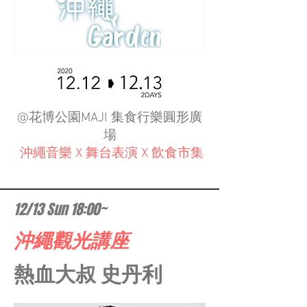
@花博公園
MAJI 集食行樂圓形廣
場
沖繩音樂 X 舞台表演 X 飲食市集
12/13 Sun 18:00~
沖繩觀光講座
熱血⼤叔 史丹利