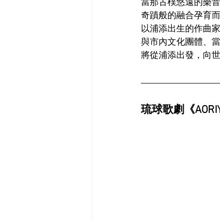
當那古樸悠遠的樂
奇蹟般的融合孕育
以浦添出生的作曲
與市內文化團體、
將從浦添出發，向
琉球歌劇《AOR