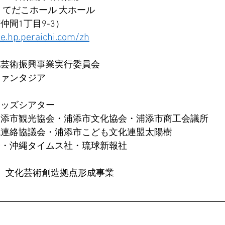
 てだこホール 大ホール
間1丁目9-3）  
ae.hp.peraichi.com/zh
化芸術振興事業実行委員会
ファンタジア
キッズシアター
浦添市観光協会・浦添市文化協会・浦添市商工会議所
成連絡協議会・浦添市こども文化連盟太陽樹
会・沖縄タイムス社・琉球新報社
　文化芸術創造拠点形成事業