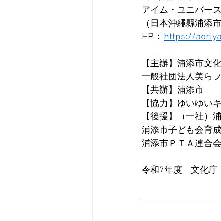
アイム・ユニバース
（日本沖繩縣浦添市仲
HP：
https://aoriy
【主辦】浦添市文
一般社団法人美ら
【共辦】浦添市
【協力】ゆいゆい
【後援】（一社）
浦添市子ども会育
浦添市ＰＴＡ連合
令和7年度　文化庁