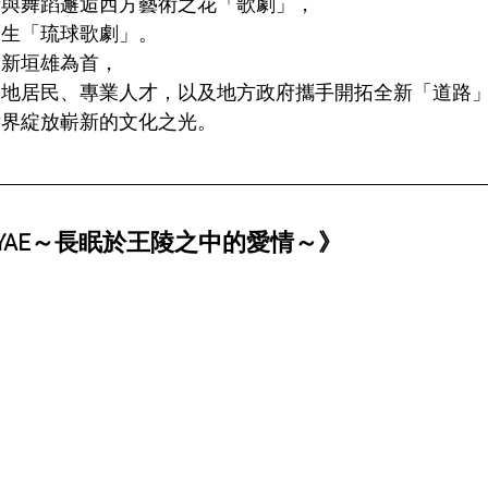
音與舞蹈邂逅西方藝術之花「歌劇」，
而生「琉球歌劇」。
家新垣雄為首，
當地居民、專業人才，以及地方政府攜手開拓全新「道路
世界綻放嶄新的文化之光。
IYAE～長眠於王陵之中的愛情～》