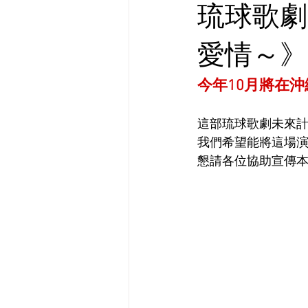
琉球歌劇
愛情～》
今年10月將在
這部琉球歌劇未來
我們希望能將這場
懇請各位協助宣傳