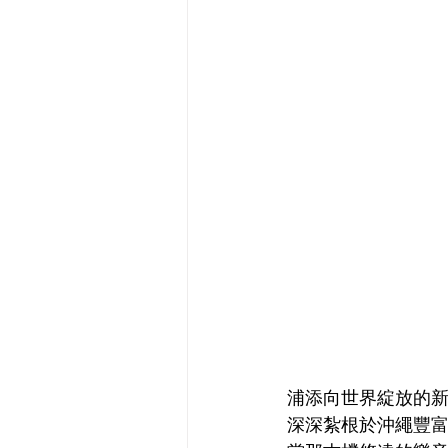
浦添向世界綻放的新
深深紮根於沖繩豐