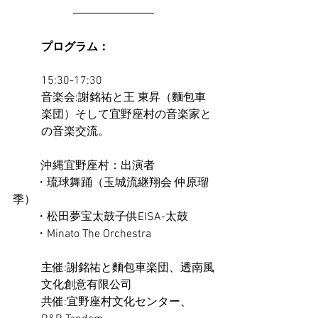
プログラム：
15:30-17:30
音楽会:謝銘祐と王 東昇（麵包車
楽団）そして宜野座村の音楽家と
の音楽交流。
沖縄宜野座村：出演者
　　・琉球舞踊（玉城流継翔会 仲原瑠
季）
　　・松田夢宝太鼓子供EISA-太鼓
　　・Minato The Orchestra
主催:謝銘祐と麵包車楽団、透南風
文化創意有限公司 
共催:宜野座村文化センター、