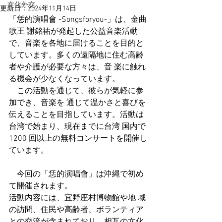
文化外交
更新日：
2024年11月14日
「恁的演唱會 -Songsforyou-」は、金曲
歌王 謝銘祐が発起した公益音楽活動
で、音楽を各地に届けることを目的と
しています。多くの遠隔地に住む高齢
者や介護が必要な方々は、音 楽に触れ
る機会が少なくなっています。
　この活動を通じて、彼らが気軽に参
加でき、音楽を 通じて温かさと喜びを
伝えることを目指しています。活動は
台湾で始まり、現在までに台湾 国内で
1200 回以上の無料コンサートを開催し
ています。
　今回の「恁的演唱會」は沖縄で初め
て開催されます。
活動内容には、宜野座村博物館や地 域
の訪問、住⺠や高齢者、ボランティア