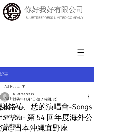
你好我好有限公司
BLUETREEPRESS LIMITED COMPANY
記事
All Posts
bluetreepress
All Posts
2024年11月4日
読了時間: 2分
謝銘祐、恁的演唱會-Songs
コンサート
for you- 第 54 回年度海外公
地域交流
琉球歌劇
演@日本沖縄宜野座